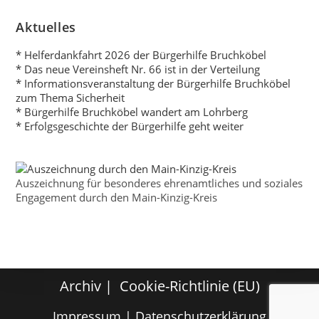
v
Aktuelles
i
* Helferdankfahrt 2026 der Bürgerhilfe Bruchköbel
g
* Das neue Vereinsheft Nr. 66 ist in der Verteilung
a
* Informationsveranstaltung der Bürgerhilfe Bruchköbel
t
zum Thema Sicherheit
* Bürgerhilfe Bruchköbel wandert am Lohrberg
i
* Erfolgsgeschichte der Bürgerhilfe geht weiter
o
n
Auszeichnung für besonderes ehrenamtliches und soziales
Engagement durch den Main-Kinzig-Kreis
Archiv
Cookie-Richtlinie (EU)
Impressum
|
Datenschutzerklärung