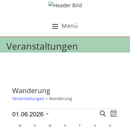
Zum
Inhalt
springen
Menü
Veranstaltungen
Wanderung
Veranstaltungen
Wanderung
Veranstaltungen
01.06.2026
V
V
S
M
e
u
e
D
o
K
M
MONTAG
D
DIENSTAG
M
MITTWOCH
D
DONNERSTAG
F
FREITAG
S
SAMSTAG
c
S
SONNTA
r
r
n
a