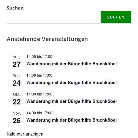
n
n
n
n
n
n
n
n
n
n
n
n
n
n
t
e
e
e
e
e
e
n
e
Suchen
g
g
g
g
g
g
g
n
n
n
n
n
n
-
a
e
e
e
e
e
e
e
u
SUCHEN
N
l
n
n
n
n
n
n
n
n
a
t
d
v
Anstehende Veranstaltungen
u
A
i
n
n
g
g
14:00
bis
17:00
Aug.
s
a
27
Wanderung mit der Bürgerhilfe Bruchköbel
e
t
i
n
i
14:00
bis
17:00
Sep.
c
24
o
Wanderung mit der Bürgerhilfe Bruchköbel
h
n
t
14:00
bis
17:00
Okt.
22
Wanderung mit der Bürgerhilfe Bruchköbel
e
n
14:00
bis
17:00
Nov.
26
,
Wanderung mit der Bürgerhilfe Bruchköbel
N
Kalender anzeigen
a