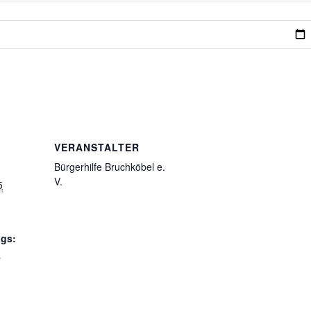
VERANSTALTER
Bürgerhilfe Bruchköbel e.
V.
5
ags:
s