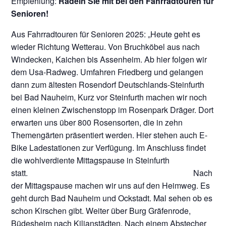
Empfehlung:
Radeln Sie mit bei den Fahrradtouren für
Senioren!
Aus Fahrradtouren für Senioren 2025: „Heute geht es
wieder Richtung Wetterau. Von Bruchköbel aus nach
Windecken, Kaichen bis Assenheim. Ab hier folgen wir
dem Usa-Radweg. Umfahren Friedberg und gelangen
dann zum ältesten Rosendorf Deutschlands-Steinfurth
bei Bad Nauheim, Kurz vor Steinfurth machen wir noch
einen kleinen Zwischenstopp im Rosenpark Dräger. Dort
erwarten uns über 800 Rosensorten, die in zehn
Themengärten präsentiert werden. Hier stehen auch E-
Bike Ladestationen zur Verfügung. Im Anschluss findet
die wohlverdiente Mittagspause in Steinfurth
statt. Nach
der Mittagspause machen wir uns auf den Heimweg. Es
geht durch Bad Nauheim und Ockstadt. Mal sehen ob es
schon Kirschen gibt. Weiter über Burg Gräfenrode,
Büdesheim nach Kilianstädten. Nach einem Abstecher