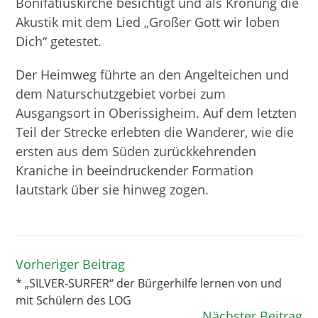
Bonifatiuskirche besichtigt und als Krönung die
Akustik mit dem Lied „Großer Gott wir loben
Dich“ getestet.
Der Heimweg führte an den Angelteichen und
dem Naturschutzgebiet vorbei zum
Ausgangsort in Oberissigheim. Auf dem letzten
Teil der Strecke erlebten die Wanderer, wie die
ersten aus dem Süden zurückkehrenden
Kraniche in beeindruckender Formation
lautstark über sie hinweg zogen.
Vorheriger Beitrag
Weitere
Artikel
* „SILVER-SURFER“ der Bürgerhilfe lernen von und
ansehen
mit Schülern des LOG
Nächster Beitrag