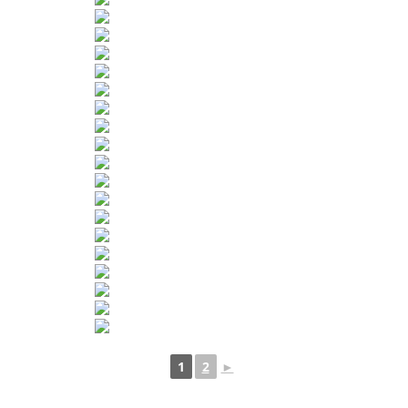
1
2
►