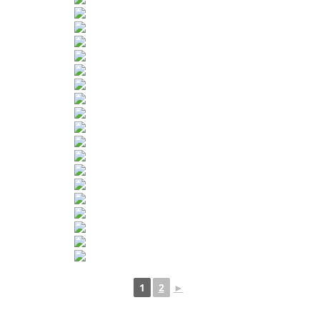
1
2
►