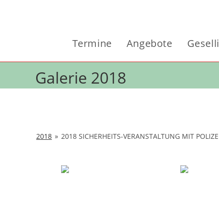
Zum
Inhalt
springen
Termine
Angebote
Gesell
Galerie 2018
2018
»
2018 SICHERHEITS-VERANSTALTUNG MIT POLI