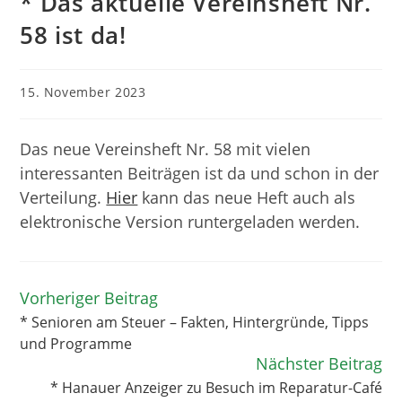
* Das aktuelle Vereinsheft Nr.
58 ist da!
Beitrag
15. November 2023
veröffentlicht:
Das neue Vereinsheft Nr. 58 mit vielen
interessanten Beiträgen ist da und schon in der
Verteilung.
Hier
kann das neue Heft auch als
elektronische Version runtergeladen werden.
Vorheriger Beitrag
Weitere
Artikel
* Senioren am Steuer – Fakten, Hintergründe, Tipps
ansehen
und Programme
Nächster Beitrag
* Hanauer Anzeiger zu Besuch im Reparatur-Café