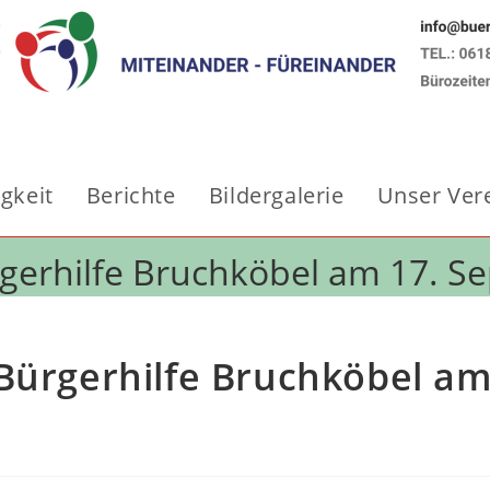
igkeit
Berichte
Bildergalerie
Unser Ver
rgerhilfe Bruchköbel am 17. 
 Bürgerhilfe Bruchköbel a