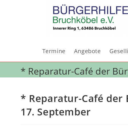
Zum
Inhalt
springen
Termine
Angebote
Gesell
* Reparatur-Café der Bü
* Reparatur-Café der
17. September