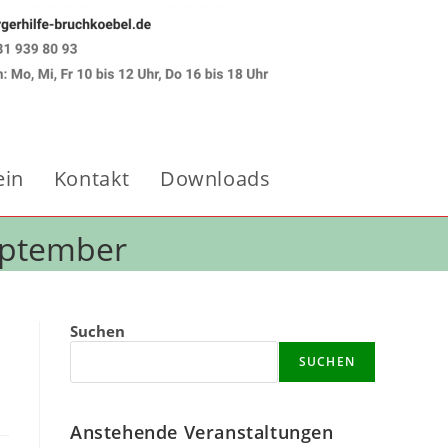
ein
Kontakt
Downloads
Website-
September
Suche
m
Suchen
SUCHEN
umschalten
Anstehende Veranstaltungen